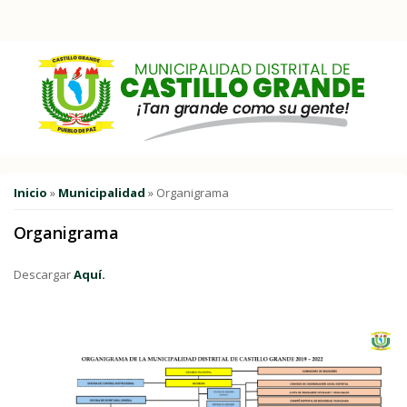
Pasar al contenido principal
Usted está aquí
Inicio
»
Municipalidad
» Organigrama
Organigrama
Descargar
Aquí.