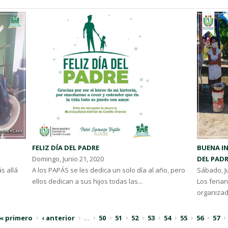
FELIZ DÍA DEL PADRE
BUENA IN
Domingo, Junio 21, 2020
DEL PAD
s allá
A los PAPÁS se les dedica un solo día al año, pero
Sábado, J
ellos dedican a sus hijos todas las...
Los feria
organizado
« primero
‹ anterior
…
50
51
52
53
54
55
56
57